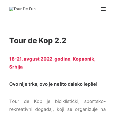
Naslovna
Tour de Kop 2.2
DRUMSKI IZAZOV
BICIKLOM DO ŠKOLE
18-21. avgust 2022. godine, Kopaonik,
BIKE FITTING
Srbija
Predhodni događaji
Kontakt
Ovo nije trka, ovo je nešto daleko lepše!
Tour de Kop je biciklistički, sportsko-
rekreativni događaj, koji se organizuje na