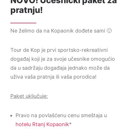
NOVO! Učesnički paket za
pratnju!
Ne želimo da na Kopaonik dođete sami 🙂
Tour de Kop je prvi sportsko-rekreativni
događaj koji je za svoje učesnike omogućio
da u sadržaju događaja jednako može da
uživa vaša pratnja ili vaša porodica!
Paket uključuje:
Pravo na povlašćenu cenu smeštaja u
hotelu Rtanj Kopaonik
*