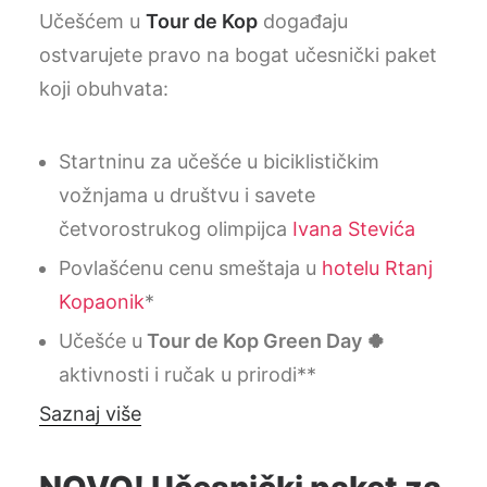
Učešćem u
Tour de Kop
događaju
ostvarujete pravo na bogat učesnički paket
koji obuhvata:
Startninu za učešće u biciklističkim
vožnjama u društvu i savete
četvorostrukog olimpijca
Ivana Stevića
Povlašćenu cenu smeštaja u
hotelu Rtanj
Kopaonik
*
Učešće u
Tour de Kop Green Day
🍀
aktivnosti i ručak u prirodi**
Saznaj više