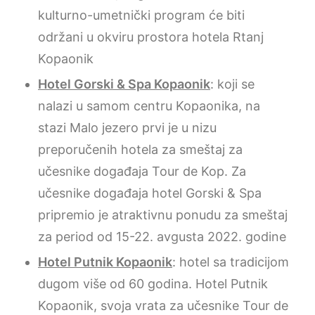
kulturno-umetnički program će biti
održani u okviru prostora hotela Rtanj
Kopaonik
Hotel Gorski & Spa Kopaonik
: koji se
nalazi u samom centru Kopaonika, na
stazi Malo jezero prvi je u nizu
preporučenih hotela za smeštaj za
učesnike događaja Tour de Kop. Za
učesnike događaja hotel Gorski & Spa
pripremio je atraktivnu ponudu za smeštaj
za period od 15-22. avgusta 2022. godine
Hotel Putnik Kopaonik
: hotel sa tradicijom
dugom više od 60 godina. Hotel Putnik
Kopaonik, svoja vrata za učesnike Tour de