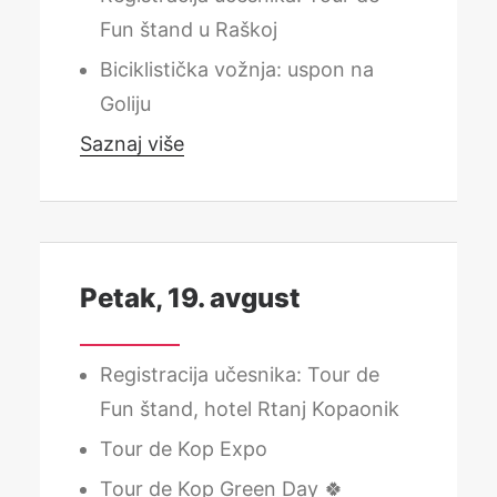
Fun štand u Raškoj
Biciklistička vožnja: uspon na
Goliju
Saznaj više
Petak, 19. avgust
Registracija učesnika: Tour de
Fun štand, hotel Rtanj Kopaonik
Tour de Kop Expo
Tour de Kop Green Day 🍀