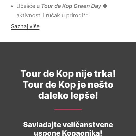
Učešće
u
Tour de Kop Green Day
🍀
aktivnosti i ručak u prirodi**
Saznaj više
Tour de Kop nije trka!
Tour de Kop je nešto
daleko lepše!
Savladajte veličanstvene
uspone Kopaonika!