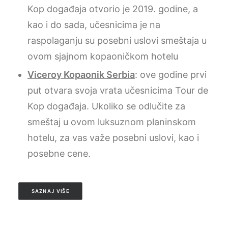
Kop događaja otvorio je 2019. godine, a
kao i do sada, učesnicima je na
raspolaganju su posebni uslovi smeštaja u
ovom sjajnom kopaoničkom hotelu
Viceroy Kopaonik Serbia
: ove godine prvi
put otvara svoja vrata učesnicima Tour de
Kop događaja. Ukoliko se odlučite za
smeštaj u ovom luksuznom planinskom
hotelu, za vas važe posebni uslovi, kao i
posebne cene.
SAZNAJ VIŠE