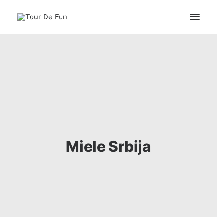
Naslovna
DRUMSKI IZAZOV
BICIKLOM DO ŠKOLE
BIKE FITTING
Predhodni događaji
Miele Srbija
Kontakt