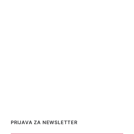
Beogradu, u
Beogradu na vodi
,
Balkanskoj
ili
Bulevaru Zorana
Đinđića
, ili ako posetite njihovu
internet prezentaciju
www.miele.rs
by Tour de Fun
PRIJAVA ZA NEWSLETTER