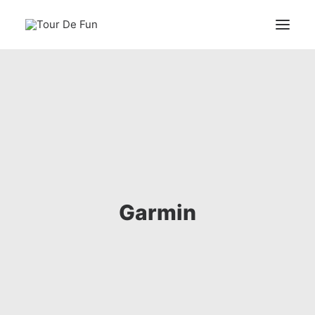
Naslovna
DRUMSKI IZAZOV
BICIKLOM DO ŠKOLE
BIKE FITTING
Predhodni događaji
Garmin
Kontakt